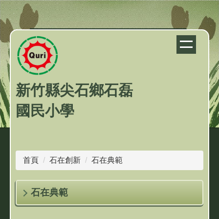
跳
到
主
要
內
容
區
新竹縣尖石鄉石磊
國民小學
首頁
石在創新
石在典範
石在典範