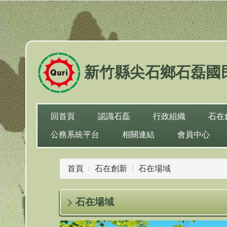
跳
到
主
要
內
新竹縣尖石鄉石磊國
容
區
回首頁
認識石磊
行政組織
石在
公務系統平台
相關連結
會員中心
首頁
石在創新
石在場域
石在場域