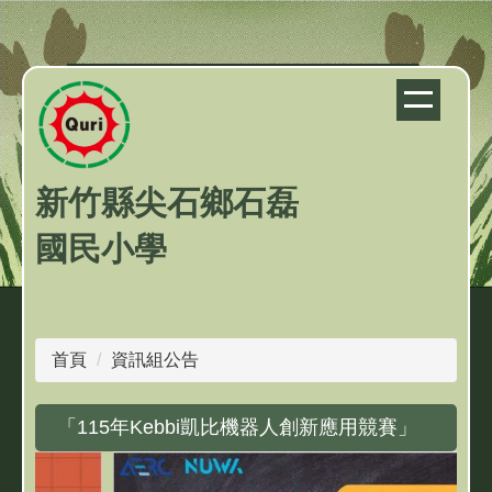
跳
到
主
要
內
容
區
新竹縣尖石鄉石磊
國民小學
首頁
資訊組公告
「115年Kebbi凱比機器人創新應用競賽」