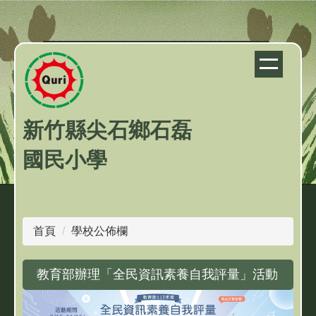
跳
到
主
要
內
容
區
新竹縣尖石鄉石磊
國民小學
首頁
學校公佈欄
教育部辦理「全民資訊素養自我評量」活動